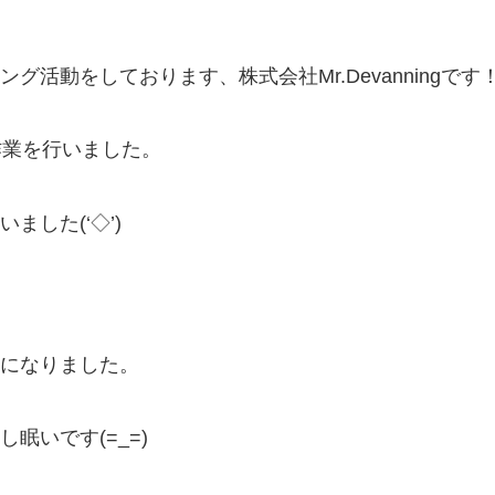
活動をしております、株式会社Mr.Devanningです
作業を行いました。
した(‘◇’)ゞ
になりました。
眠いです(=_=)