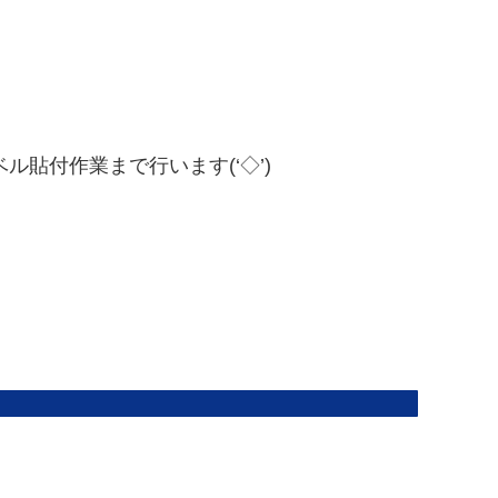
貼付作業まで行います(‘◇’)ゞ