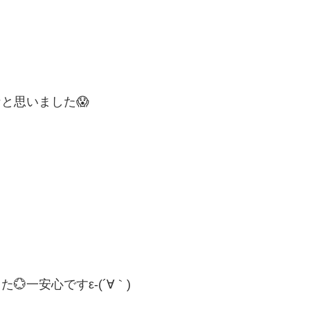
と思いました😱
一安心ですε-(´∀｀)