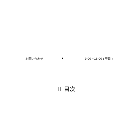
業（搬送、格納)、商品検品作業、シール・ラベル貼
付作業まで行います(‘◇’)ゞ
デバンニングの御依頼はMr.Devanningまで！
ご連絡お待ちしております
🎵
ブログ
お問い合わせ
9:00～18:00 ( 平日 )
閉じる
目次
閉じる