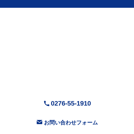
株式会社Mr.Devanning
（ミスターデバンニング）
〒370-0518
群馬県邑楽郡大泉町城之内5-29-1
営業時間：9:00～18:00 ( 平日 )
お気軽にお問い合せください
0276-55-1910
お問い合わせフォーム