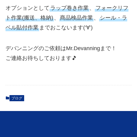
オプションとして
ラップ巻き作業
、
フォークリフ
ト作業(搬送、格納)
、
商品検品作業
、
シール・ラ
ベル貼付作業
までおこないます(‘∀’)ゞ
デバンニングのご依頼はMr.Devanningまで！
ご連絡お待ちしております🎵
ブログ