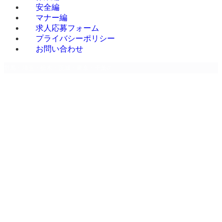
安全編
マナー編
求人応募フォーム
プライバシーポリシー
お問い合わせ
群馬・埼玉・栃木・茨城・東京・千葉のデバンニング専門請負 | 株式会社Mr.Devan
ホーム
ホーム
お知らせ
お知らせ
ブログ
ブログ
会社概要
MENU
会社概要
事業内容
事業内容
お客様の声
お客様の声
改善事例
改善事例
改善事例 A社様
改善事例 A
改善事例 B社様
社様
改善事例 C社様
改善事例 B
改善事例 D社様