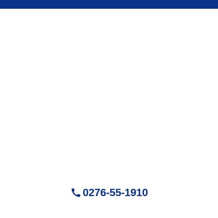
株式会社Mr.Devanning
（ミスターデバンニング）
〒370-0518
群馬県邑楽郡大泉町城之内5-29-1
営業時間：9:00～18:00 ( 平日 )
お気軽にお問い合せください
0276-55-1910