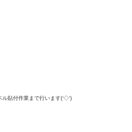
貼付作業まで行います(‘◇’)ゞ