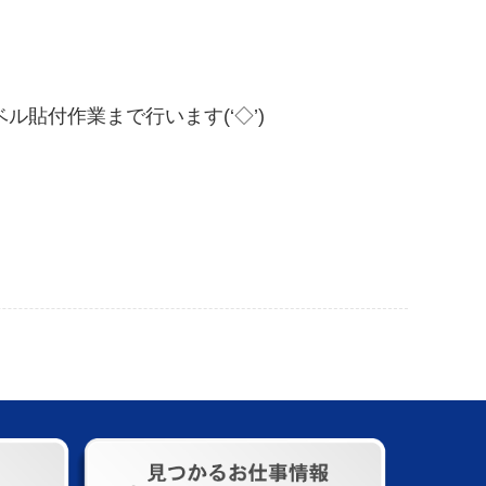
貼付作業まで行います(‘◇’)ゞ