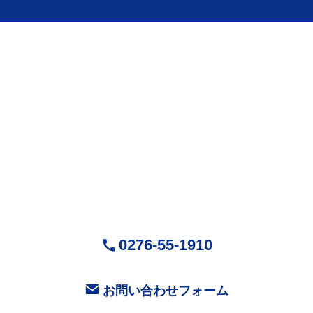
株式会社Mr.Devanning
（ミスターデバンニング）
〒370-0518
群馬県邑楽郡大泉町城之内5-29-1
営業時間：9:00～18:00 ( 平日 )
お気軽にお問い合せください
0276-55-1910
お問い合わせフォーム