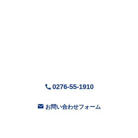
株式会社Mr.Devanning
（ミスターデバンニング）
〒370-0518
群馬県邑楽郡大泉町城之内5-29-1
営業時間：9:00～18:00 ( 平日 )
お気軽にお問い合せください
0276-55-1910
お問い合わせフォーム