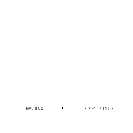
FAX:0276-55-1910
TEL:0276-55-1920
E-mail:info@mr-devanning.co.jp
コンテナの荷下ろし、アウトカートン毎の検収作業は
もちろん、
オプションとしてラップ巻き作業、フォークリフト作
業（搬送、格納)、商品検品作業、シール・ラベル貼
付作業まで行います(‘◇’)ゞ
デバンニングの御依頼はMr.Devanningまで！
ご連絡お待ちしております
🎵
ブログ
お問い合わせ
9:00～18:00 ( 平日 )
閉じる