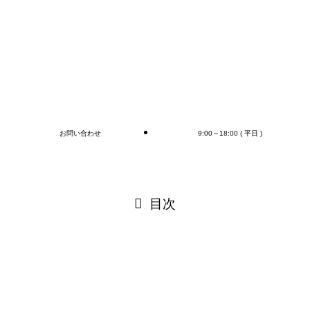
付作業まで行います(‘◇’)ゞ
デバンニングの御依頼はMr.Devanningまで！
ご連絡お待ちしております
🎵
ブログ
お問い合わせ
9:00～18:00 ( 平日 )
閉じる
目次
閉じる