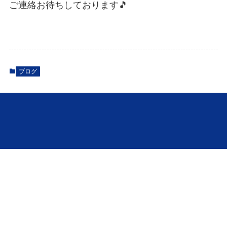
ご連絡お待ちしております🎵
ブログ
株式会社Mr.Devanning
（ミスターデバンニング）