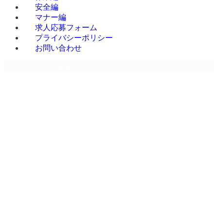
安全編
マナー編
求人応募フォーム
プライバシーポリシー
お問い合わせ
群馬・埼玉・栃木・茨城・東京・千葉のデバンニング専門請負 | 株式会社Mr.Devan
ホーム
ホーム
お知らせ
お知らせ
ブログ
ブログ
会社概要
MENU
会社概要
事業内容
事業内容
お客様の声
お客様の声
改善事例
改善事例
改善事例 A社様
改善事例 A
改善事例 B社様
社様
改善事例 C社様
改善事例 B
改善事例 D社様