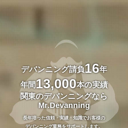
16
デバンニング請負
年
13,000
年間
本の実績
関東のデバンニングなら
Mr.Devanning
長年培った信頼・実績・知識でお客様の
デバンニング業務をサポートします。