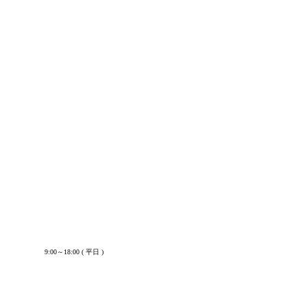
す(‘∀’)ゞ
9:00～18:00 ( 平日 )