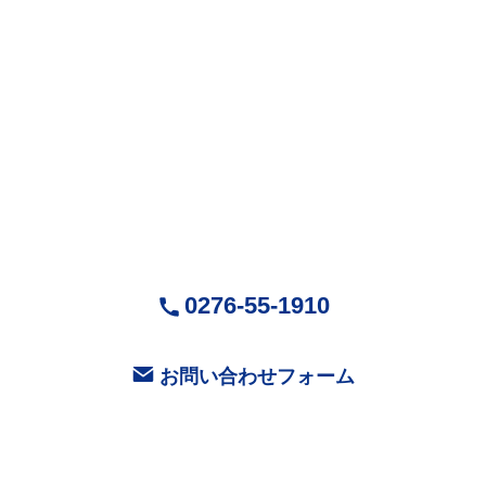
株式会社Mr.Devanning
（ミスターデバンニング）
〒370-0518
群馬県邑楽郡大泉町城之内5-29-1
営業時間：9:00～18:00 ( 平日 )
お気軽にお問い合せください
0276-55-1910
お問い合わせフォーム