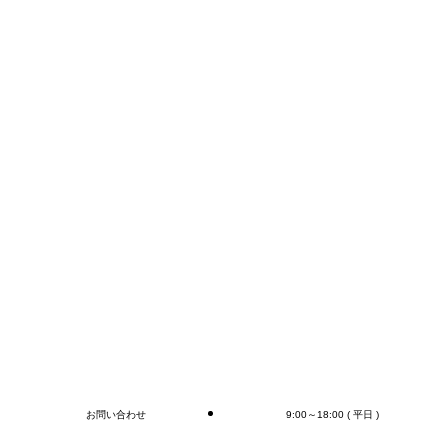
FAX:0276-55-1910
TEL:0276-55-1920
E-mail:info@mr-devanning.co.jp
コンテナの荷下ろし、アウトカートン毎の検収作業は
もちろん、
オプションとしてラップ巻き作業、フォークリフト作
業（搬送、格納)、商品検品作業、シール・ラベル貼
付作業まで行います(‘◇’)ゞ
デバンニングの御依頼はMr.Devanningまで！
ご連絡お待ちしております
🎵
ブログ
お問い合わせ
9:00～18:00 ( 平日 )